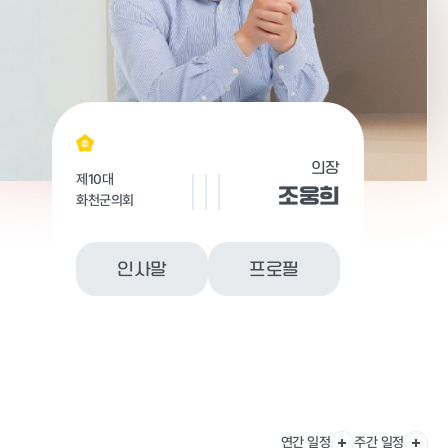
의장
제10대
조웅희
화천군의회
인사말
프로필
연간 일정
주간 일정