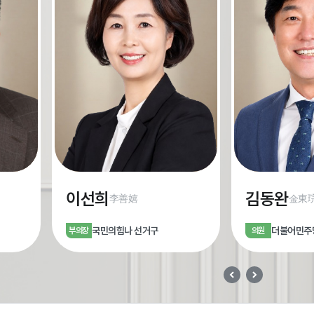
이선희
김동완
李善嬉
金東
국민의힘
나 선거구
더불어민주
부의장
의원