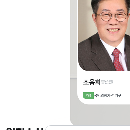
최호기
조웅희
崔豪起
曺雄熙
더불어민주당
나 선거구
국민의힘
가 선거구
의원
의장