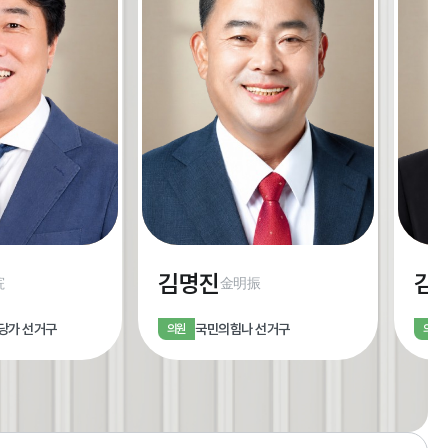
김명진
김
琓
金明振
당
가 선거구
국민의힘
나 선거구
의원
의원