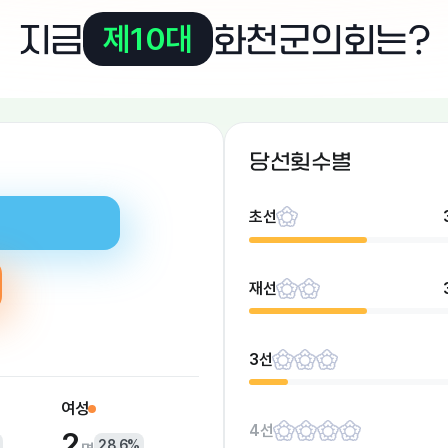
지금
화천군의회는?
제10대
당선횟수별
초선
재선
3선
여성
4선
2
28.6%