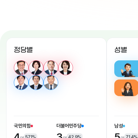
정당별
성별
국민의힘
더불어민주당
남성
4
3
5
57.1%
42.9%
71.4%