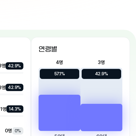
연령별
4명
3명
3명
42.9%
57.1%
42.9%
3명
42.9%
1명
14.3%
0명
0%