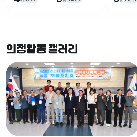
명
명
명
의정활동 갤러리