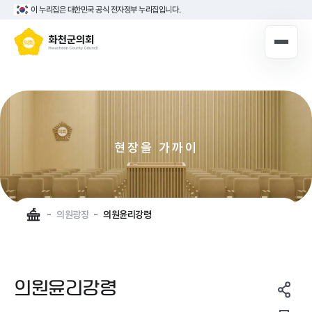
이 누리집은 대한민국 공식 전자정부 누리집입니다.
10대 의원 누리집
로그인해주세요
로그인
현장을 가까이
의장실
의회안내
실천하는 화천군의회
의회연혁
군민을 먼저
의원광장
의원광장
의원윤리강령
의회구성
의정활동
청사안내
의회소식
의원윤리강령
의회기능
주민참여