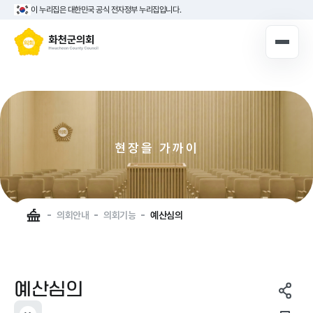
이 누리집은 대한민국 공식 전자정부 누리집입니다.
10대 의원 누리집
로그인해주세요
로그인
현장을 가까이
의장실
의회안내
실천하는 화천군의회
의회연혁
군민을 먼저
의원광장
의회안내
의회기능
예산심의
의회구성
의정활동
청사안내
의회소식
예산심의
의회기능
주민참여