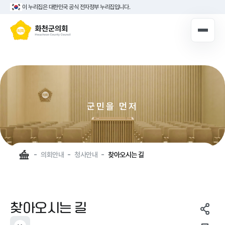
이 누리집은 대한민국 공식 전자정부 누리집입니다.
10대 의원 누리집
로그인해주세요
로그인
군민을 먼저
의장실
의회안내
현장을 가까이
의회연혁
실천하는 화천군의회
의원광장
의회안내
청사안내
찾아오시는 길
의회구성
의정활동
청사안내
의회소식
찾아오시는 길
의회기능
주민참여