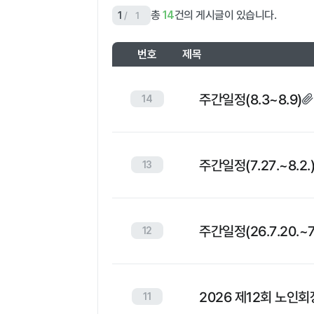
총
건의 게시글이 있습니다.
/
1
14
1
번호
제목
공
지
주간일정(8.3~8.9)
14
사
항
테
이
주간일정(7.27.~8.2.
13
블
주간일정(26.7.20.~7.
12
2026 제12회 노인
11