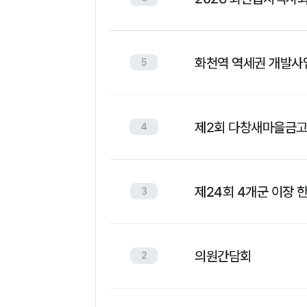
화천역 역세권 개발사
5
제2회 다창새마을금고
4
제24회 4개군 이장 
3
의원간담회
2