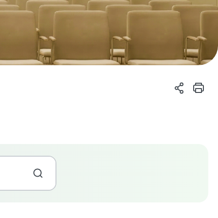
검
색
어
입
력