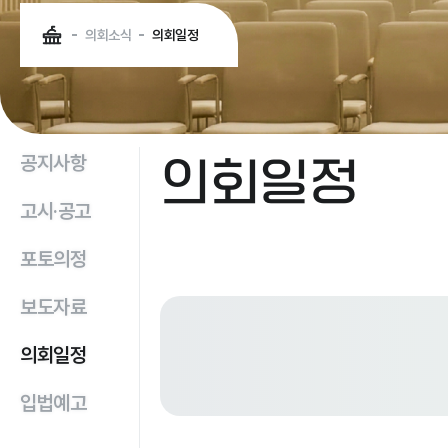
의회소식
의회일정
의회일정
공지사항
고시·공고
포토의정
보도자료
의회일정
입법예고