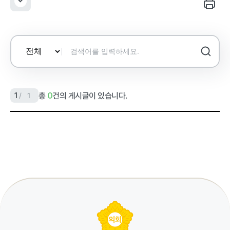
정보공개
선
검
택
색
어
입
력
총
건의 게시글이 있습니다.
/
1
0
1
공
지
사
항
테
이
블