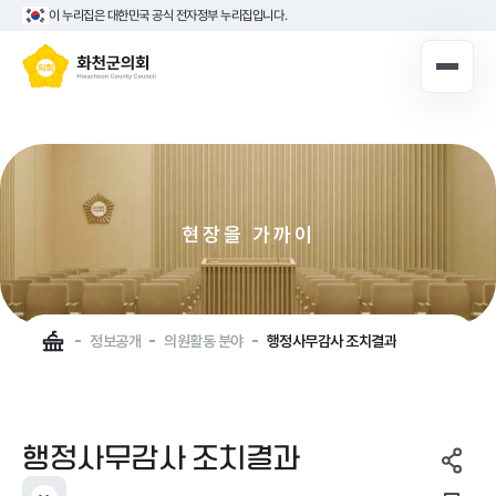
이 누리집은 대한민국 공식 전자정부 누리집입니다.
10대 의원 누리집
로그인해주세요
로그인
현장을 가까이
의장실
의회안내
실천하는 화천군의회
의회연혁
군민을 먼저
의원광장
정보공개
의원활동 분야
행정사무감사 조치결과
의회구성
의정활동
청사안내
의회소식
행정사무감사 조치결과
의회기능
주민참여